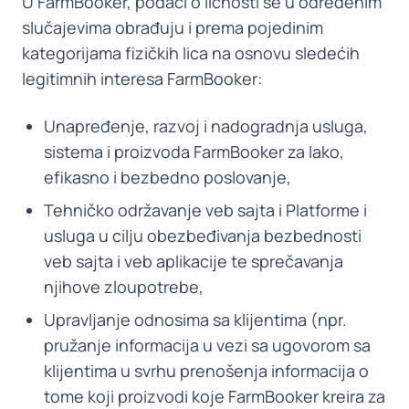
U FarmBooker, podaci o ličnosti se u određenim
slučajevima obrađuju i prema pojedinim
kategorijama fizičkih lica na osnovu sledećih
legitimnih interesa FarmBooker:
Unapređenje, razvoj i nadogradnja usluga,
sistema i proizvoda FarmBooker za lako,
efikasno i bezbedno poslovanje,
Tehničko održavanje veb sajta i Platforme i
usluga u cilju obezbeđivanja bezbednosti
veb sajta i veb aplikacije te sprečavanja
njihove zloupotrebe,
Upravljanje odnosima sa klijentima (npr.
pružanje informacija u vezi sa ugovorom sa
klijentima u svrhu prenošenja informacija o
tome koji proizvodi koje FarmBooker kreira za