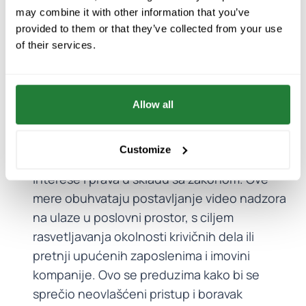
uključuje adekvatan odgovor na
may combine it with other information that you’ve
potencijalne pretnje i incidente vezane za
provided to them or that they’ve collected from your use
informacionu bezbednost,
of their services.
Sprovođenje mera zaštite zaposlenih i
imovine FarmBooker u situacijama pretnji i
nasilja, kao i u sličnim okolnostima kada
Allow all
pojedinci, bez obrade njihovih ličnih
podataka, ne bi bili u mogućnosti da
Customize
adekvatno štite i ostvaruju svoje legitimne
interese i prava u skladu sa zakonom. Ove
mere obuhvataju postavljanje video nadzora
na ulaze u poslovni prostor, s ciljem
rasvetljavanja okolnosti krivičnih dela ili
pretnji upućenih zaposlenima i imovini
kompanije. Ovo se preduzima kako bi se
sprečio neovlašćeni pristup i boravak