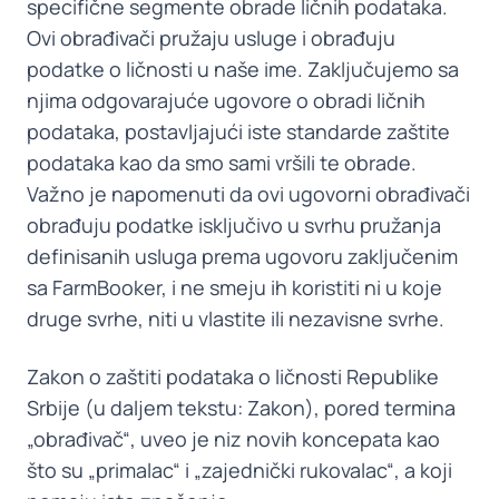
specifične segmente obrade ličnih podataka.
Ovi obrađivači pružaju usluge i obrađuju
podatke o ličnosti u naše ime. Zaključujemo sa
njima odgovarajuće ugovore o obradi ličnih
podataka, postavljajući iste standarde zaštite
podataka kao da smo sami vršili te obrade.
Važno je napomenuti da ovi ugovorni obrađivači
obrađuju podatke isključivo u svrhu pružanja
definisanih usluga prema ugovoru zaključenim
sa FarmBooker, i ne smeju ih koristiti ni u koje
druge svrhe, niti u vlastite ili nezavisne svrhe.
Zakon o zaštiti podataka o ličnosti Republike
Srbije (u daljem tekstu: Zakon), pored termina
„obrađivač“, uveo je niz novih koncepata kao
što su „primalac“ i „zajednički rukovalac“, a koji