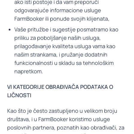
ako isti postoje i da vam preporuči
odgovarajuće informacione usluge
FarmBooker ili ponude svojih klijenata,
Vaše pritužbe i sugestije posmatramo kao
priliku za poboljšanje naših usluga,
prilagođavanje kvaliteta usluga vama kao
našim strankama, i pružanje dodatnih
funkcionalnosti u skladu sa tehnološkim
napretkom.
VI KATEGORIJE OBRAĐIVAČA PODATAKA O
LIČNOSTI
Kao što je često zastupljeno u velikom broju
društava, i u FarmBooker koristimo usluge
poslovnih partnera, poznatih kao obrađivači, za