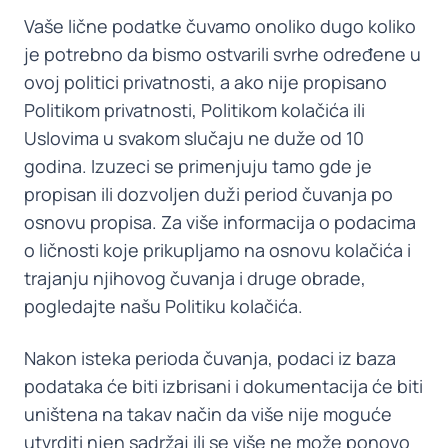
Vaše lične podatke čuvamo onoliko dugo koliko
je potrebno da bismo ostvarili svrhe određene u
ovoj politici privatnosti, a ako nije propisano
Politikom privatnosti, Politikom kolačića ili
Uslovima u svakom slučaju ne duže od 10
godina. Izuzeci se primenjuju tamo gde je
propisan ili dozvoljen duži period čuvanja po
osnovu propisa. Za više informacija o podacima
o ličnosti koje prikupljamo na osnovu kolačića i
trajanju njihovog čuvanja i druge obrade,
pogledajte našu Politiku kolačića.
Nakon isteka perioda čuvanja, podaci iz baza
podataka će biti izbrisani i dokumentacija će biti
uništena na takav način da više nije moguće
utvrditi njen sadržaj ili se više ne može ponovo