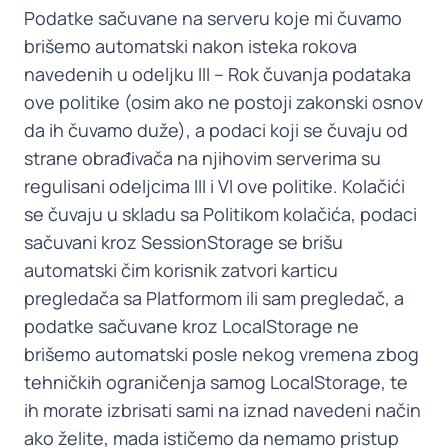
Podatke sačuvane na serveru koje mi čuvamo
brišemo automatski nakon isteka rokova
navedenih u odeljku III – Rok čuvanja podataka
ove politike (osim ako ne postoji zakonski osnov
da ih čuvamo duže), a podaci koji se čuvaju od
strane obrađivača na njihovim serverima su
regulisani odeljcima III i VI ove politike. Kolačići
se čuvaju u skladu sa Politikom kolačića, podaci
sačuvani kroz SessionStorage se brišu
automatski čim korisnik zatvori karticu
pregledača sa Platformom ili sam pregledač, a
podatke sačuvane kroz LocalStorage ne
brišemo automatski posle nekog vremena zbog
tehničkih ograničenja samog LocalStorage, te
ih morate izbrisati sami na iznad navedeni način
ako želite, mada ističemo da nemamo pristup