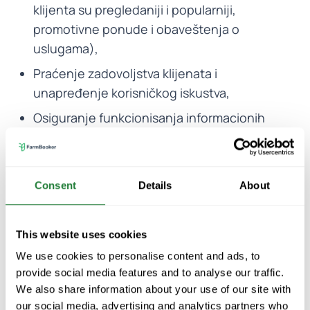
klijenta su pregledaniji i popularniji,
promotivne ponude i obaveštenja o
uslugama),
Praćenje zadovoljstva klijenata i
unapređenje korisničkog iskustva,
Osiguranje funkcionisanja informacionih
sistema i zaštite radnih stanica, servera,
mobilnih uređaja, softvera, komunikacione
opreme, mreža i informacija predstavlja
Consent
Details
About
prioritetno delovanje. Cilj je sprečavanje
incidenata, nezakonitih ili zlonamernih
aktivnosti koje mogu ugroziti dostupnost,
This website uses cookies
autentičnost, integritet i poverljivost
We use cookies to personalise content and ads, to
sačuvanih ličnih podataka, kao i opštu
provide social media features and to analyse our traffic.
We also share information about your use of our site with
bezbednost povezanih IT usluga. Ovo
our social media, advertising and analytics partners who