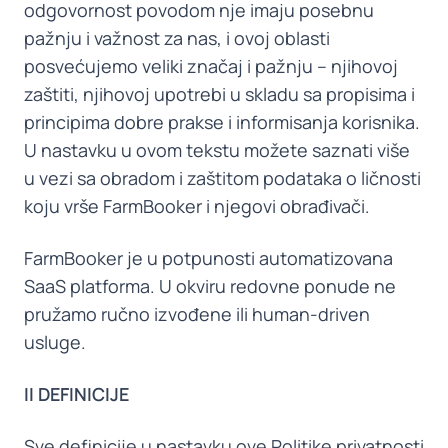
odgovornost povodom nje imaju posebnu
pažnju i važnost za nas, i ovoj oblasti
posvećujemo veliki značaj i pažnju – njihovoj
zaštiti, njihovoj upotrebi u skladu sa propisima i
principima dobre prakse i informisanja korisnika.
U nastavku u ovom tekstu možete saznati više
u vezi sa obradom i zaštitom podataka o ličnosti
koju vrše FarmBooker i njegovi obrađivači.
FarmBooker je u potpunosti automatizovana
SaaS platforma. U okviru redovne ponude ne
pružamo ručno izvođene ili human-driven
usluge.
II DEFINICIJE
Sve definicije u nastavku ove Politike privatnosti