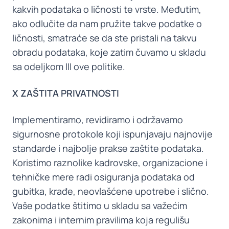
kakvih podataka o ličnosti te vrste. Međutim,
ako odlučite da nam pružite takve podatke o
ličnosti, smatraće se da ste pristali na takvu
obradu podataka, koje zatim čuvamo u skladu
sa odeljkom III ove politike.
X ZAŠTITA PRIVATNOSTI
Implementiramo, revidiramo i održavamo
sigurnosne protokole koji ispunjavaju najnovije
standarde i najbolje prakse zaštite podataka.
Koristimo raznolike kadrovske, organizacione i
tehničke mere radi osiguranja podataka od
gubitka, krađe, neovlašćene upotrebe i slično.
Vaše podatke štitimo u skladu sa važećim
zakonima i internim pravilima koja regulišu