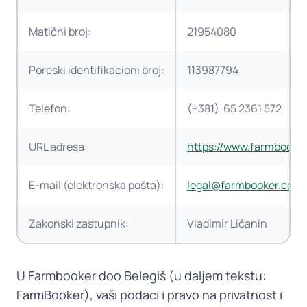
Matični broj:
21954080
Poreski identifikacioni broj:
113987794
Telefon:
(+381) 65 2361 572
URL adresa:
https://www.farmbooke
E-mail (elektronska pošta):
legal@farmbooker.com
Zakonski zastupnik:
Vladimir Ličanin
U Farmbooker doo Belegiš (u daljem tekstu:
FarmBooker), vaši podaci i pravo na privatnost i