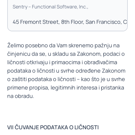
Sentry – Functional Software, Inc.,
45 Fremont Street, 8th Floor, San Francisco, CA 
Želimo posebno da Vam skrenemo pažnju na
činjenicu da se, u skladu sa Zakonom, podaci o
ličnosti otkrivaju i primaocima i obrađivačima
podataka o ličnosti u svrhe određene Zakonom
o zaštiti podataka o ličnosti – kao što je u svrhe
primene propisa, legitimnih interesa i pristanka
na obradu.
VII ČUVANJE PODATAKA O LIČNOSTI