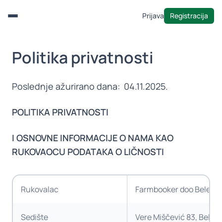
Prijava
Registracija
Menu
Politika privatnosti
Poslednje ažurirano dana: 04.11.2025.
POLITIKA PRIVATNOSTI
I OSNOVNE INFORMACIJE O NAMA KAO
RUKOVAOCU PODATAKA O LIČNOSTI
Rukovalac
Farmbooker doo Belegiš
Sedište
Vere Miščević 83, Belegi