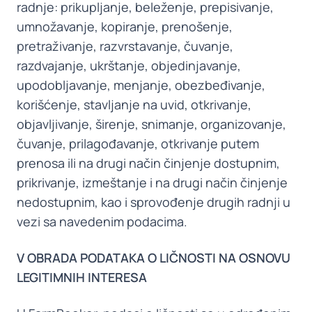
radnje: prikupljanje, beleženje, prepisivanje,
umnožavanje, kopiranje, prenošenje,
pretraživanje, razvrstavanje, čuvanje,
razdvajanje, ukrštanje, objedinjavanje,
upodobljavanje, menjanje, obezbeđivanje,
korišćenje, stavljanje na uvid, otkrivanje,
objavljivanje, širenje, snimanje, organizovanje,
čuvanje, prilagođavanje, otkrivanje putem
prenosa ili na drugi način činjenje dostupnim,
prikrivanje, izmeštanje i na drugi način činjenje
nedostupnim, kao i sprovođenje drugih radnji u
vezi sa navedenim podacima.
V OBRADA PODATAKA O LIČNOSTI NA OSNOVU
LEGITIMNIH INTERESA