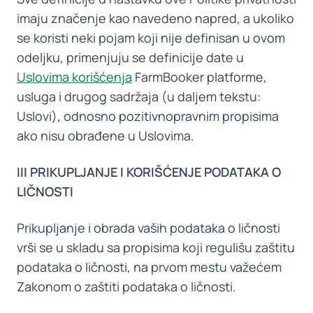
imaju značenje kao navedeno napred, a ukoliko
se koristi neki pojam koji nije definisan u ovom
odeljku, primenjuju se definicije date u
Uslovima korišćenja
FarmBooker platforme,
usluga i drugog sadržaja (u daljem tekstu:
Uslovi), odnosno pozitivnopravnim propisima
ako nisu obrađene u Uslovima.
III PRIKUPLJANJE I KORIŠĆENJE PODATAKA O
LIČNOSTI
Prikupljanje i obrada vaših podataka o ličnosti
vrši se u skladu sa propisima koji regulišu zaštitu
podataka o ličnosti, na prvom mestu važećem
Zakonom o zaštiti podataka o ličnosti.