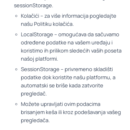
sessionStorage.
Kolačići – za više informacija pogledajte
našu Politiku kolačića.
LocalStorage – omogućava da sačuvamo
određene podatke na vašem uređaju i
koristimo ih prilikom sledećih vaših poseta
našoj platformi.
SessionStorage – privremeno skladišti
podatke dok koristite našu platformu, a
automatski se briše kada zatvorite
pregledač.
Možete upravljati ovim podacima
brisanjem keša ili kroz podešavanja vašeg
pregledača.