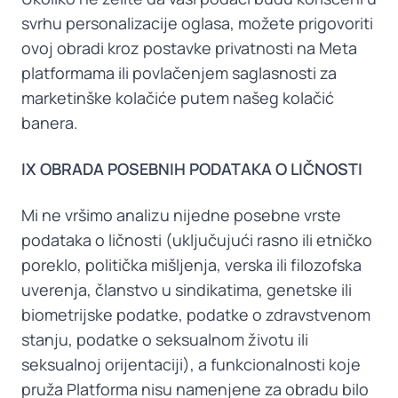
svrhu personalizacije oglasa, možete prigovoriti
ovoj obradi kroz postavke privatnosti na Meta
platformama ili povlačenjem saglasnosti za
marketinške kolačiće putem našeg kolačić
banera.
IX OBRADA POSEBNIH PODATAKA O LIČNOSTI
Mi ne vršimo analizu nijedne posebne vrste
podataka o ličnosti (uključujući rasno ili etničko
poreklo, politička mišljenja, verska ili filozofska
uverenja, članstvo u sindikatima, genetske ili
biometrijske podatke, podatke o zdravstvenom
stanju, podatke o seksualnom životu ili
seksualnoj orijentaciji), a funkcionalnosti koje
pruža Platforma nisu namenjene za obradu bilo