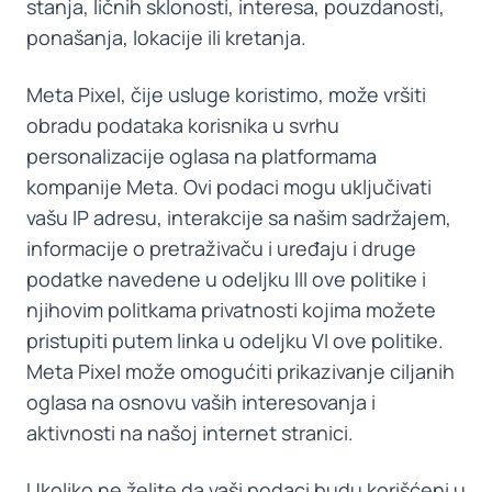
stanja, ličnih sklonosti, interesa, pouzdanosti,
ponašanja, lokacije ili kretanja.
Meta Pixel, čije usluge koristimo, može vršiti
obradu podataka korisnika u svrhu
personalizacije oglasa na platformama
kompanije Meta. Ovi podaci mogu uključivati
vašu IP adresu, interakcije sa našim sadržajem,
informacije o pretraživaču i uređaju i druge
podatke navedene u odeljku III ove politike i
njihovim politkama privatnosti kojima možete
pristupiti putem linka u odeljku VI ove politike.
Meta Pixel može omogućiti prikazivanje ciljanih
oglasa na osnovu vaših interesovanja i
aktivnosti na našoj internet stranici.
Ukoliko ne želite da vaši podaci budu korišćeni u