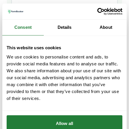
Consent
Details
About
This website uses cookies
We use cookies to personalise content and ads, to
Email
provide social media features and to analyse our traffic.
info@farmbooker.com
We also share information about your use of our site with
our social media, advertising and analytics partners who
may combine it with other information that you’ve
Phone
provided to them or that they’ve collected from your use
+381 65 2361 572
of their services.
Address
Vere Miscevic, 22306 Belegis
Allow all